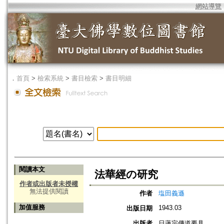
網站導覽
．
首頁
>
檢索系統
>
書目檢索
>
書目明細
閱讀本文
法華經の研究
作者或出版者未授權
無法提供閱讀
作者
塩田義遜
加值服務
1943.03
出版日期
出版者
日蓮宗傳道要具