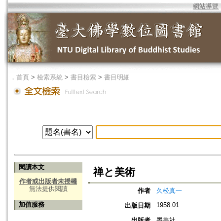
網站導覽
．
首頁
>
檢索系統
>
書目檢索
>
書目明細
閱讀本文
禅と美術
作者或出版者未授權
無法提供閱讀
作者
久松真一
加值服務
1958.01
出版日期
出版者
墨美社