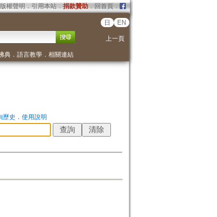
版權聲明
．
引用本站
．
捐款贊助
．
回首頁
．
日
EN
上一頁
佛典
．
語言教學
．
相關連結
詢歷史
．
使用說明