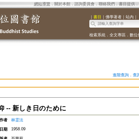
網站導覽
．
關於本館
．
諮詢委員會
．
聯絡我們
．
書目提供
．
｜
書目
｜
佛學著者
｜
站內
｜
檢索系統
．
全文專區
．
數位
進階查詢
．
查
 -- 新しき日のために
作者
林霊法
1958.09
日期
版者
百華苑