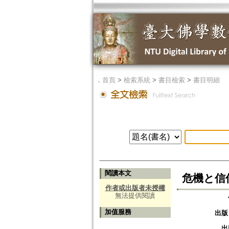
．
首頁
>
檢索系統
>
書目檢索
>
書目明細
閱讀本文
危機と信仰
作者或出版者未授權
無法提供閱讀
加值服務
出版
出