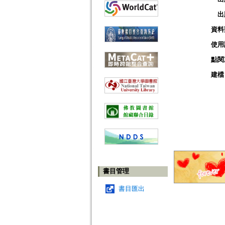
出
資料
使用
點閱
建檔
書目管理
書目匯出