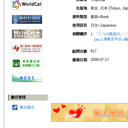
出版地
東京, 日本 [Tokyo, Jap
資料類型
書籍=Book
使用語言
日文=Japanese
相關書評
『二つの鑑真伝』 
佛教史学会 (編
(au.)
;
617
點閱次數
2009.07.17
建檔日期
書目管理
書目匯出