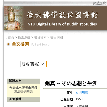
網站導覽
．
首頁
>
檢索系統
>
書目檢索
>
書目明細
閱讀本文
鑑真 -- その思想と生涯
作者或出版者未授權
無法提供閱讀
作者
石田瑞麿
加值服務
1958
出版日期
出版者
大蔵出版