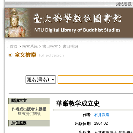
網站導覽
．
首頁
>
檢索系統
>
書目檢索
>
書目明細
閱讀本文
華厳教学成立史
作者或出版者未授權
無法提供閱讀
作者
石井教道
加值服務
1964.02
出版日期
出版者
石井教道博士遺稿刊行