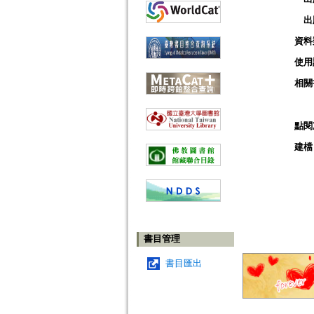
出
資料
使用
相關
點閱
建檔
書目管理
書目匯出