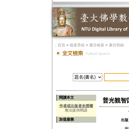
．
首頁
>
檢索系統
>
書目檢索
>
書目明細
閱讀本文
普光観智
作者或出版者未授權
無法提供閱讀
加值服務
出版
出