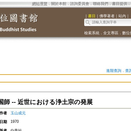
網站導覽
．
關於本館
．
諮詢委員會
．
聯絡我們
．
書目提供
．
｜
書目
｜
佛學著者
｜
站內
｜
檢索系統
．
全文專區
．
數位
進階查詢
．
查
国師 -- 近世における浄土宗の発展
作者
玉山成元
1970
日期
版者
白帝社