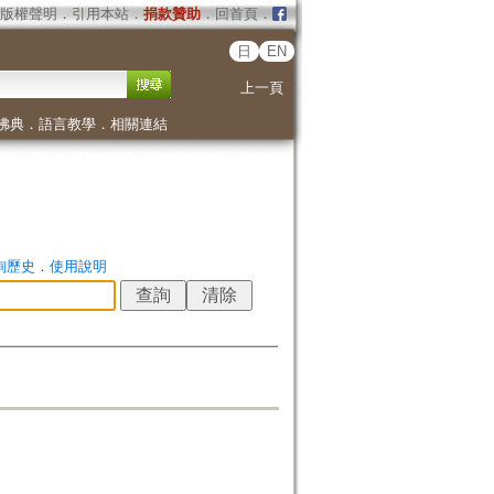
版權聲明
．
引用本站
．
捐款贊助
．
回首頁
．
日
EN
上一頁
佛典
．
語言教學
．
相關連結
詢歷史
．
使用說明