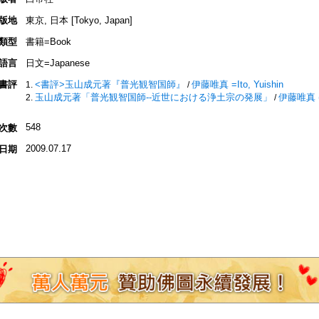
版地
東京, 日本 [Tokyo, Japan]
類型
書籍=Book
語言
日文=Japanese
書評
<書評>玉山成元著『普光観智国師』
伊藤唯真 =Ito, Yuishin
/
玉山成元著「普光観智国師--近世における浄土宗の発展」
伊藤唯真 (著)
/
548
次數
2009.07.17
日期