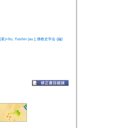
=Ito, Yuishin (au.)
佛教史学会 (編)
;