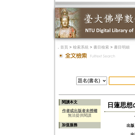
．
首頁
>
檢索系統
>
書目檢索
>
書目明細
閱讀本文
日蓮思想の
作者或出版者未授權
無法提供閱讀
加值服務
出版
出