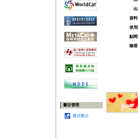
出
資料
使用
點閱
建檔
書目管理
書目匯出