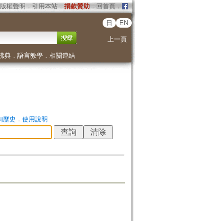
版權聲明
．
引用本站
．
捐款贊助
．
回首頁
．
日
EN
上一頁
佛典
．
語言教學
．
相關連結
詢歷史
．
使用說明