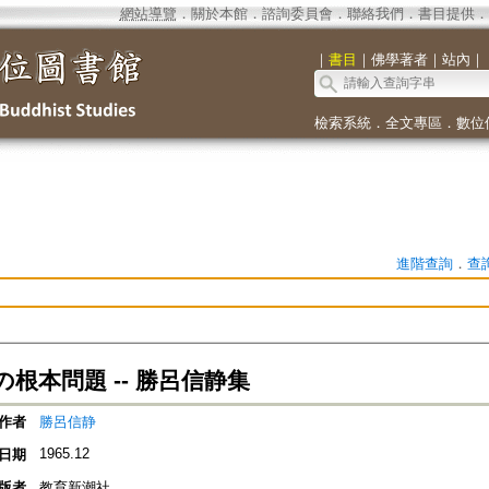
網站導覽
．
關於本館
．
諮詢委員會
．
聯絡我們
．
書目提供
．
｜
書目
｜
佛學著者
｜
站內
｜
檢索系統
．
全文專區
．
數位
進階查詢
．
查
根本問題 -- 勝呂信静集
作者
勝呂信静
1965.12
日期
版者
教育新潮社