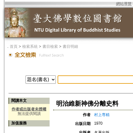
網站導覽
．
首頁
>
檢索系統
>
書目檢索
>
書目明細
閱讀本文
明治維新神佛分離史料
作者或出版者未授權
無法提供閱讀
作者
村上専精
加值服務
1970
出版日期
出版者
名著出版