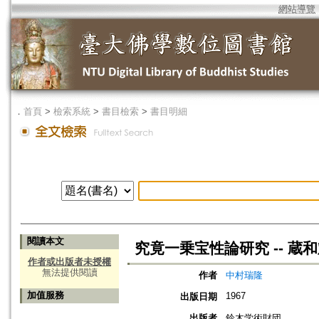
網站導覽
．
首頁
>
檢索系統
>
書目檢索
>
書目明細
閱讀本文
究竟一乗宝性論研究 -- 蔵
作者或出版者未授權
無法提供閱讀
作者
中村瑞隆
加值服務
1967
出版日期
出版者
鈴木学術財団