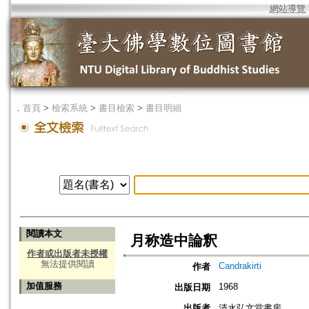
網站導覽
．
首頁
>
檢索系統
>
書目檢索
>
書目明細
閱讀本文
月称造中論釈
作者或出版者未授權
無法提供閱讀
Candrakirti
作者
加值服務
1968
出版日期
出版者
清水弘文堂書房