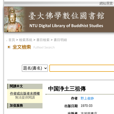
網站導覽
．
首頁
>
檢索系統
>
書目檢索
>
書目明細
閱讀本文
中国浄土三祖傳
作者或出版者未授權
無法提供閱讀
作者
野上俊静
加值服務
1970.03
出版日期
出版者
文栄堂書店