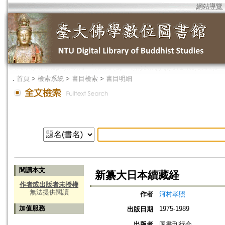
網站導覽
．
首頁
>
檢索系統
>
書目檢索
>
書目明細
閱讀本文
新纂大日本續藏経
作者或出版者未授權
無法提供閱讀
作者
河村孝照
加值服務
1975-1989
出版日期
出版者
国書刊行会