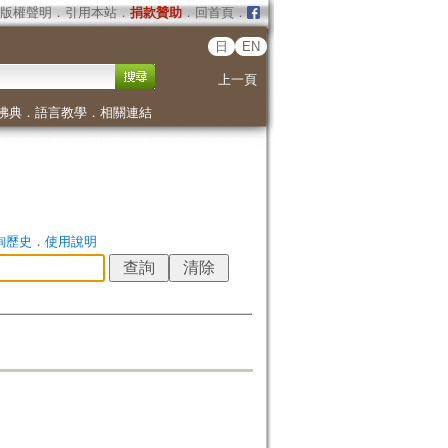
版權聲明
．
引用本站
．
捐款贊助
．
回首頁
．
日
EN
上一頁
佛典
．
語言教學
．
相關連結
詢歷史
．
使用說明