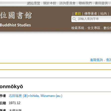
網站導覽
．
關於本館
．
諮詢委員會
．
聯絡我們
．
書目提供
．
｜
書目
｜
佛學著者
｜
站內
｜
檢索系統
．
全文專區
．
數位
進階查詢
．
查
nmōkyō
作者
石田瑞麿 (著)=Ishida, Mizumaro (au.)
1971.12
日期
版者
大蔵出版