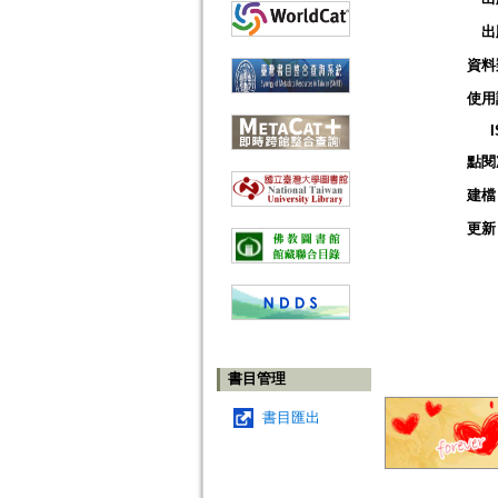
出
資料
使用
點閱
建檔
更新
書目管理
書目匯出