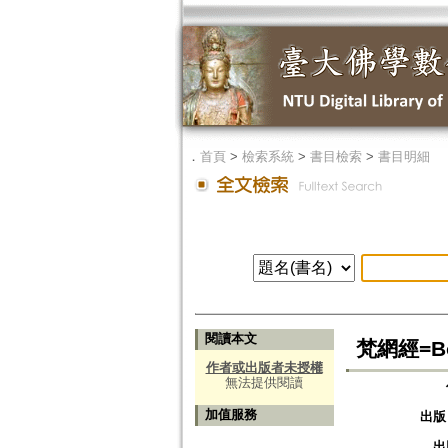
．
首頁
>
檢索系統
>
書目檢索
>
書目明細
閱讀本文
梵網經=Bo
作者或出版者未授權
無法提供閱讀
加值服務
出版
出