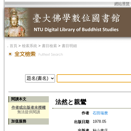
網站導覽
．
首頁
>
檢索系統
>
書目檢索
>
書目明細
閱讀本文
法然と親鸞
作者或出版者未授權
無法提供閱讀
作者
石田瑞麿
加值服務
1978.05
出版日期
出版者
秋山書店