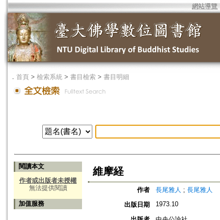
網站導覽
．
首頁
>
檢索系統
>
書目檢索
>
書目明細
閱讀本文
維摩経
作者或出版者未授權
無法提供閱讀
作者
長尾雅人
;
長尾雅人
加值服務
1973.10
出版日期
出版者
中央公論社