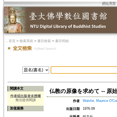
網站導覽
．
首頁
>
檢索系統
>
書目檢索
>
書目明細
閱讀本文
仏教の原像を求めて -- 
作者或出版者未授權
無法提供閱讀
Walshe, Maurice O'Co
作者
加值服務
1976.09
出版日期
出版者
恒文社