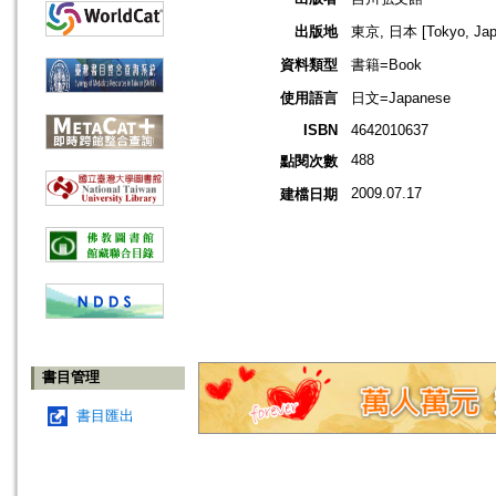
出版地
東京, 日本 [Tokyo, Jap
資料類型
書籍=Book
使用語言
日文=Japanese
ISBN
4642010637
488
點閱次數
2009.07.17
建檔日期
書目管理
書目匯出