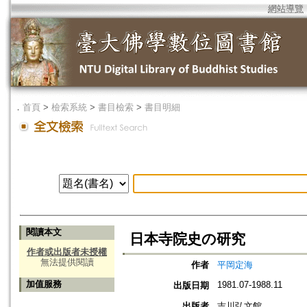
網站導覽
．
首頁
>
檢索系統
>
書目檢索
>
書目明細
閱讀本文
日本寺院史の研究
作者或出版者未授權
無法提供閱讀
作者
平岡定海
加值服務
1981.07-1988.11
出版日期
出版者
吉川弘文館