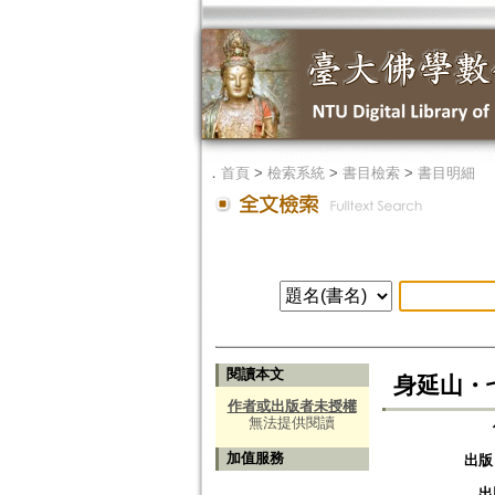
．
首頁
>
檢索系統
>
書目檢索
>
書目明細
閱讀本文
身延山・七
作者或出版者未授權
無法提供閱讀
加值服務
出版
出