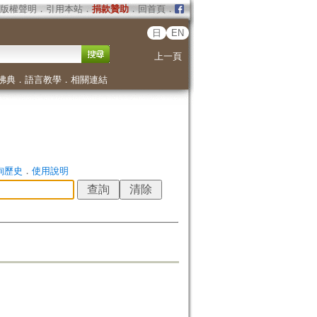
版權聲明
．
引用本站
．
捐款贊助
．
回首頁
．
日
EN
上一頁
佛典
．
語言教學
．
相關連結
詢歷史
．
使用說明