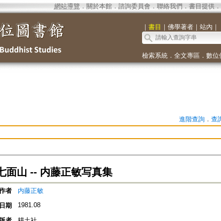
網站導覽
．
關於本館
．
諮詢委員會
．
聯絡我們
．
書目提供
．
｜
書目
｜
佛學著者
｜
站內
｜
檢索系統
．
全文專區
．
數位
進階查詢
．
查
面山 -- 内藤正敏写真集
作者
内藤正敏
1981.08
日期
版者
耕土社