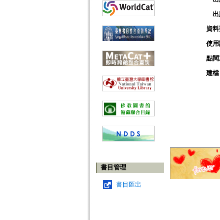
出
資料
使用
點閱
建檔
書目管理
書目匯出