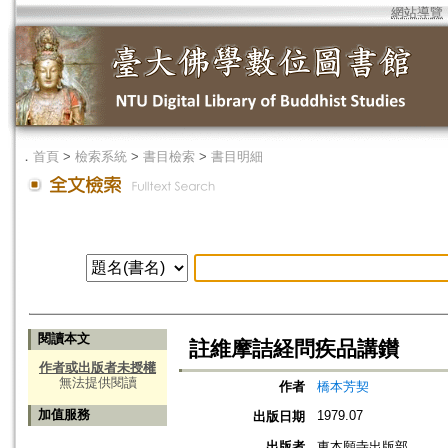
網站導覽
．
首頁
>
檢索系統
>
書目檢索
>
書目明細
閱讀本文
註維摩詰経問疾品講鑚
作者或出版者未授權
無法提供閱讀
作者
橋本芳契
加值服務
1979.07
出版日期
出版者
東本願寺出版部