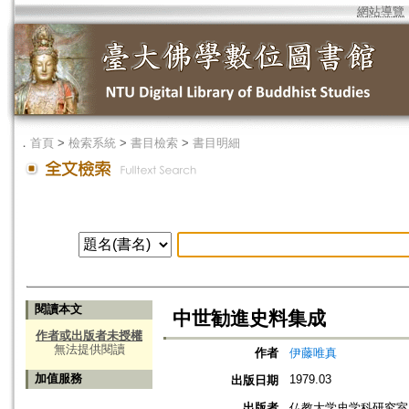
網站導覽
．
首頁
>
檢索系統
>
書目檢索
>
書目明細
閱讀本文
中世勧進史料集成
作者或出版者未授權
無法提供閱讀
作者
伊藤唯真
加值服務
1979.03
出版日期
出版者
仏教大学史学科研究室