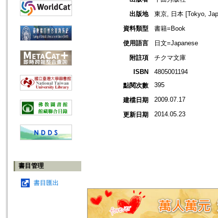
出版地
東京, 日本 [Tokyo, Jap
資料類型
書籍=Book
使用語言
日文=Japanese
附註項
チクマ文庫
ISBN
4805001194
395
點閱次數
2009.07.17
建檔日期
2014.05.23
更新日期
書目管理
書目匯出