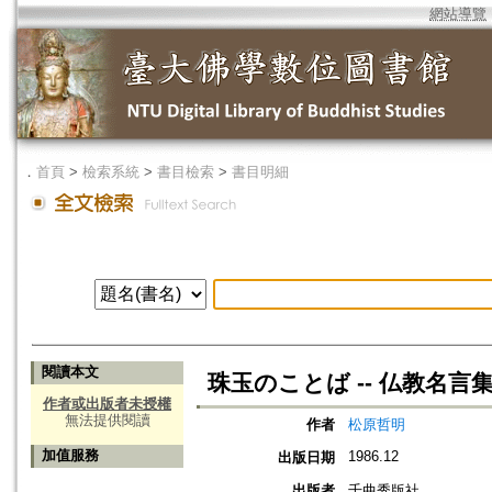
網站導覽
．
首頁
>
檢索系統
>
書目檢索
>
書目明細
閱讀本文
珠玉のことば -- 仏教名言
作者或出版者未授權
無法提供閱讀
作者
松原哲明
加值服務
1986.12
出版日期
出版者
千曲秀版社