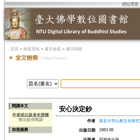
網站導覽
．
首頁
>
檢索系統
>
書目檢索
>
書目明細
閱讀本文
安心決定鈔
作者或出版者未授權
無法提供閱讀
作者
龍谷大学仏教文化研究
加值服務
1983.08
出版日期
出版者
同朋舎出版