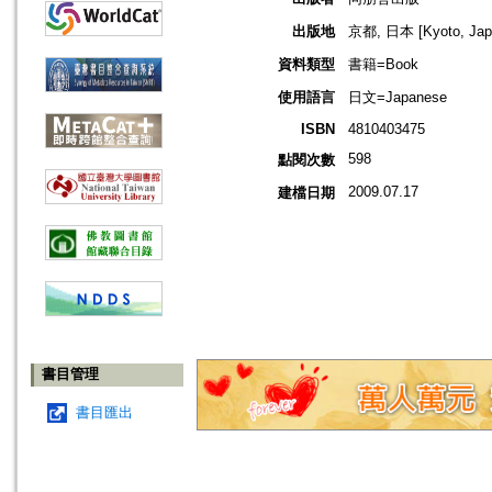
出版地
京都, 日本 [Kyoto, Jap
資料類型
書籍=Book
使用語言
日文=Japanese
ISBN
4810403475
598
點閱次數
2009.07.17
建檔日期
書目管理
書目匯出