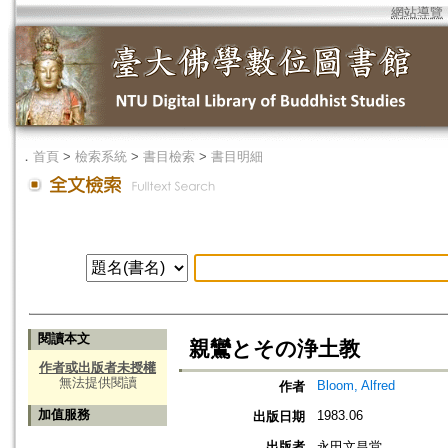
網站導覽
．
首頁
>
檢索系統
>
書目檢索
>
書目明細
閱讀本文
親鸞とその浄土教
作者或出版者未授權
無法提供閱讀
Bloom, Alfred
作者
加值服務
1983.06
出版日期
出版者
永田文昌堂