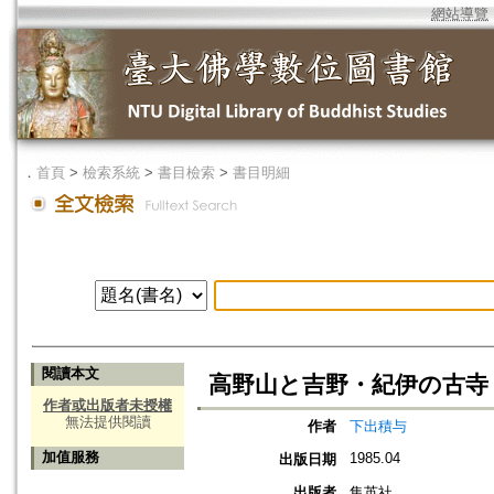
網站導覽
．
首頁
>
檢索系統
>
書目檢索
>
書目明細
閱讀本文
高野山と吉野・紀伊の古寺
作者或出版者未授權
無法提供閱讀
作者
下出積与
加值服務
1985.04
出版日期
出版者
集英社