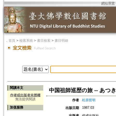
網站導覽
．
首頁
>
檢索系統
>
書目檢索
>
書目明細
閱讀本文
中国祖師巡歴の旅 -- あつ
作者或出版者未授權
無法提供閱讀
作者
松原哲明
加值服務
1987.03
出版日期
出版者
佼成出版社