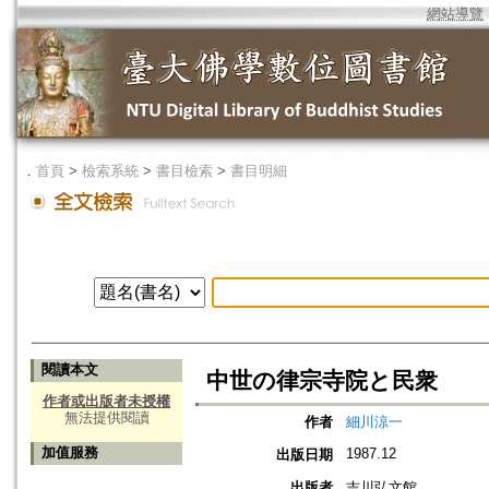
網站導覽
．
首頁
>
檢索系統
>
書目檢索
>
書目明細
閱讀本文
中世の律宗寺院と民衆
作者或出版者未授權
無法提供閱讀
作者
細川涼一
加值服務
1987.12
出版日期
出版者
吉川弘文館