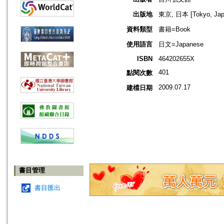
出版地
東京, 日本 [Tokyo, Jap
資料類型
書籍=Book
使用語言
日文=Japanese
ISBN
464202655X
401
點閱次數
2009.07.17
建檔日期
書目管理
書目匯出