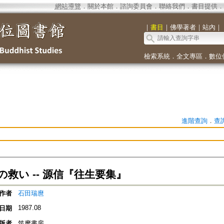
網站導覽
．
關於本館
．
諮詢委員會
．
聯絡我們
．
書目提供
．
｜
書目
｜
佛學著者
｜
站內
｜
檢索系統
．
全文專區
．
數位
進階查詢
．
查
救い -- 源信『往生要集』
作者
石田瑞麿
1987.08
日期
版者
筑摩書房