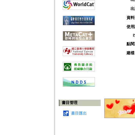
出
資料
使用
點閱
建檔
書目管理
書目匯出