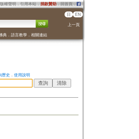
版權聲明
．
引用本站
．
捐款贊助
．
回首頁
．
日
EN
上一頁
佛典
．
語言教學
．
相關連結
詢歷史
．
使用說明