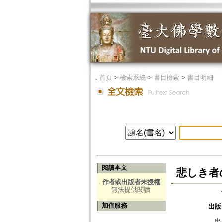
．
首頁
>
檢索系統
>
書目檢索
>
書目明細
閱讀本文
悲しき者の
作者或出版者未授權
無法提供閱讀
加值服務
出版
出