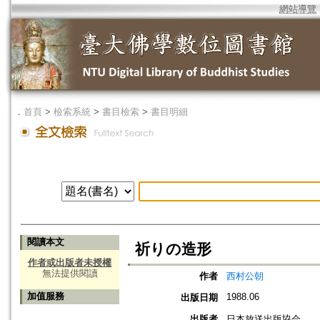
網站導覽
．
首頁
>
檢索系統
>
書目檢索
>
書目明細
閱讀本文
祈りの造形
作者或出版者未授權
無法提供閱讀
作者
西村公朝
加值服務
1988.06
出版日期
出版者
日本放送出版協会