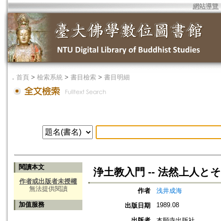
網站導覽
．
首頁
>
檢索系統
>
書目檢索
>
書目明細
閱讀本文
浄土教入門 -- 法然上人と
作者或出版者未授權
無法提供閱讀
作者
浅井成海
加值服務
1989.08
出版日期
出版者
本願寺出版社