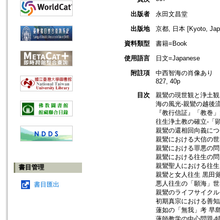
出版者
永田文昌堂
出版地
京都, 日本 [Kyoto, Jap
資料類型
書籍=Book
使用語言
日文=Japanese
附註項
中西智海の肖像あり
827, 40p
目次
親鸞の現世観と浄土観
海の風光-親鸞の越後流
『教行信証』「教巻」
往生浄土教の確立-「
親鸞の還相回向義につ
親鸞における大信の世
親鸞における罪悪の問
親鸞における往生の問
親鸞聖人における往生
書目管理
親鸞と女人往生 黒田覚
悪人往生の「願海」世
書目匯出
親鸞のライフサイクル
初期真宗における善知
蓮如の「無我」考 早島
蓮師教学の中心問題-