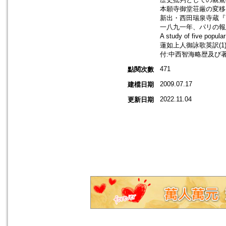
本願寺御堂荘厳の変移
新出・西田瑞泉寺蔵『
一八九一年、パリの報
A study of five popu
蓮如上人御詠歌英訳(1)
付:中西智海略歴及び
471
點閱次數
2009.07.17
建檔日期
2022.11.04
更新日期