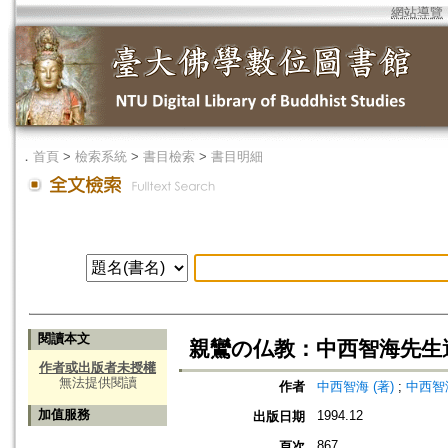
網站導覽
．
首頁
>
檢索系統
>
書目檢索
>
書目明細
閱讀本文
親鸞の仏教：中西智海先生
作者或出版者未授權
無法提供閱讀
作者
中西智海 (著)
;
中西智
加值服務
1994.12
出版日期
867
頁次