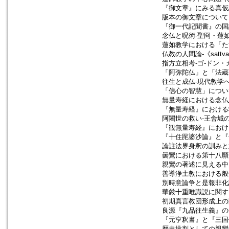
『御文章』にみる真仮
版本の御文章について
『御一代記聞書』の国
念仏と呪術-聖冏・蓮如
蓮如教学における「た
仏教の人間論-《satt
指方立相考-ゴ-ドン・
「阿弥陀仏」と「法蔵
往生と成仏-現代教学へ
「信心の智慧」につい
無量寿経における念仏
『無量寿経』における救
阿闍世の救い-王舎城の
『観無量寿経』におけ
『十住毘婆沙論』と『
論註法界身釈の訓みと
曇鸞における第十八願
親鸞の著述に見える中
善導浄土教における般
別時意論争と是報非化
華厳十重唯識説に関す
初期真言教団形成上の
良源『九品往生義』の
『元亨釈書』と『三国
歴史批判としての親鸞