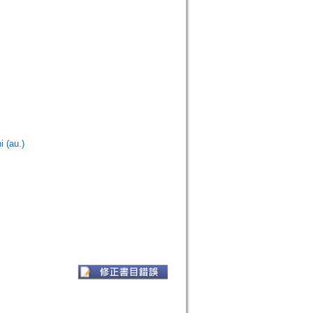
 (au.)