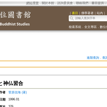
網站導覽
．
關於本館
．
諮詢委員會
．
聯絡我們
．
書目提供
．
｜
書目
｜
佛學著者
｜
站內
｜
檢索系統
．
全文專區
．
數位
進階查詢
．
查
と神仏習合
作者
菅原信海 (著)
1996.01
日期
376
頁次