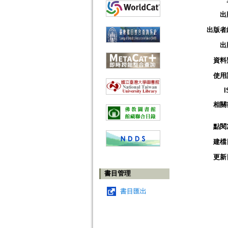
出
出版者
出
資料
使用
I
相關
點閱
建檔
更新
書目管理
書目匯出