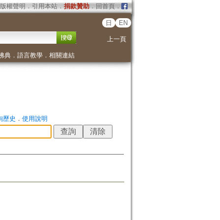
版權聲明
．
引用本站
．
捐款贊助
．
回首頁
．
日
EN
上一頁
佛典
．
語言教學
．
相關連結
詢歷史
．
使用說明