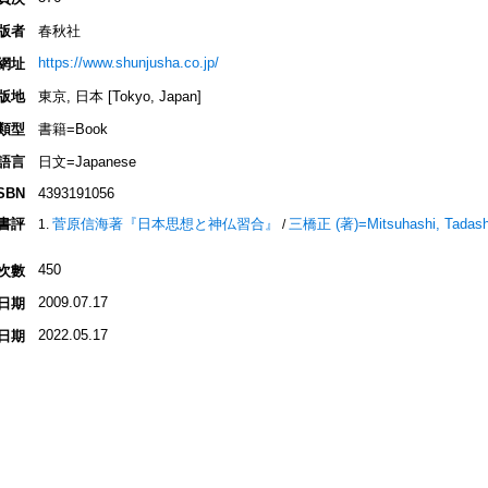
版者
春秋社
https://www.shunjusha.co.jp/
網址
版地
東京, 日本 [Tokyo, Japan]
類型
書籍=Book
語言
日文=Japanese
SBN
4393191056
書評
菅原信海著『日本思想と神仏習合』
三橋正 (著)=Mitsuhashi, Tadashi
/
450
次數
2009.07.17
日期
2022.05.17
日期