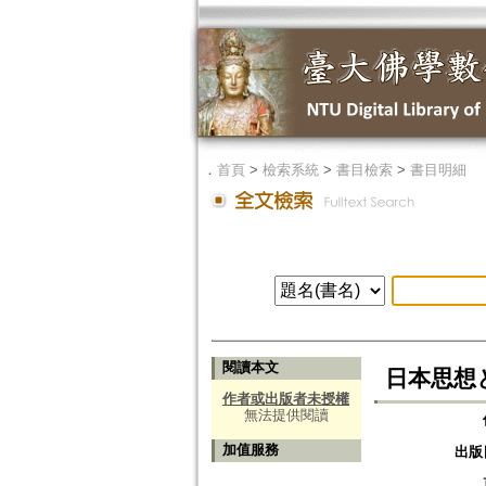
．
首頁
>
檢索系統
>
書目檢索
>
書目明細
閱讀本文
日本思想
作者或出版者未授權
無法提供閱讀
加值服務
出版