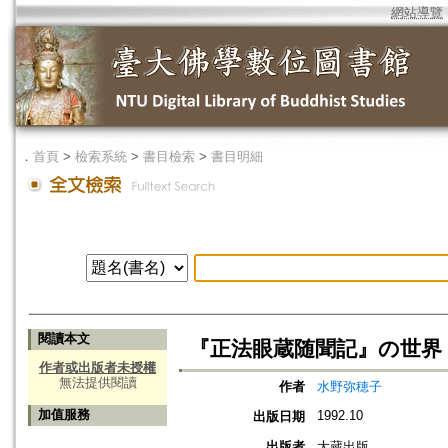
網站導覽
．
首頁
>
檢索系統
>
書目檢索
>
書目明細
閱讀本文
『正法眼蔵随聞記』の世界
作者或出版者未授權
無法提供閱讀
作者
水野弥穂子
加值服務
1992.10
出版日期
出版者
大蔵出版