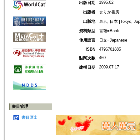
1995.02
出版日期
出版者
せりか書房
出版地
東京, 日本 [Tokyo, Jap
資料類型
書籍=Book
使用語言
日文=Japanese
ISBN
4796701885
460
點閱次數
2009.07.17
建檔日期
書目管理
書目匯出