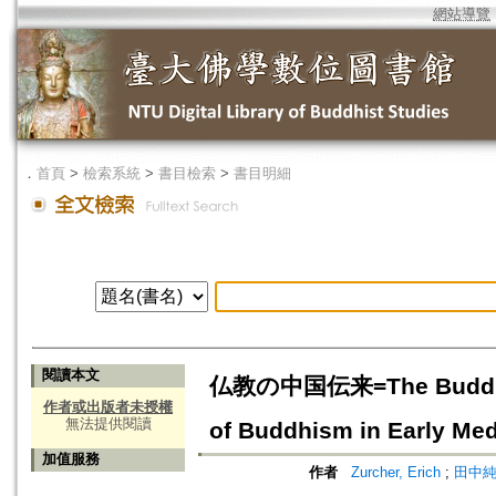
網站導覽
．
首頁
>
檢索系統
>
書目檢索
>
書目明細
閱讀本文
仏教の中国伝来=The Buddhist 
作者或出版者未授權
無法提供閱讀
of Buddhism in Early Med
加值服務
作者
Zurcher, Erich
;
田中