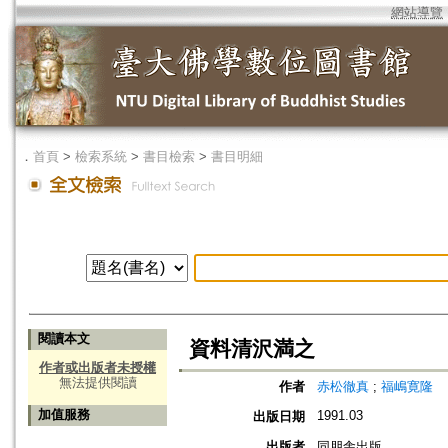
網站導覽
．
首頁
>
檢索系統
>
書目檢索
>
書目明細
閱讀本文
資料清沢満之
作者或出版者未授權
無法提供閱讀
作者
赤松徹真
;
福嶋寛隆
加值服務
1991.03
出版日期
出版者
同朋舎出版