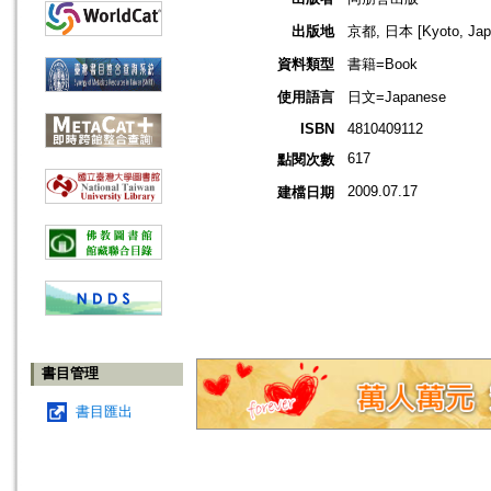
出版地
京都, 日本 [Kyoto, Jap
資料類型
書籍=Book
使用語言
日文=Japanese
ISBN
4810409112
617
點閱次數
2009.07.17
建檔日期
書目管理
書目匯出