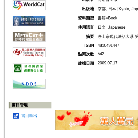
出版地
京都, 日本 [Kyoto, Jap
資料類型
書籍=Book
使用語言
日文=Japanese
摘要
浄土宗現代法話大系 第
ISBN
4810491447
542
點閱次數
2009.07.17
建檔日期
書目管理
書目匯出