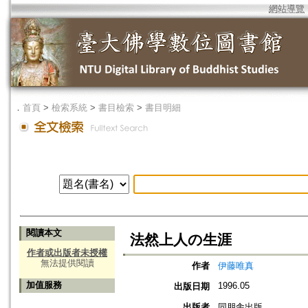
網站導覽
．
首頁
>
檢索系統
>
書目檢索
>
書目明細
閱讀本文
法然上人の生涯
作者或出版者未授權
無法提供閱讀
作者
伊藤唯真
加值服務
1996.05
出版日期
出版者
同朋舎出版