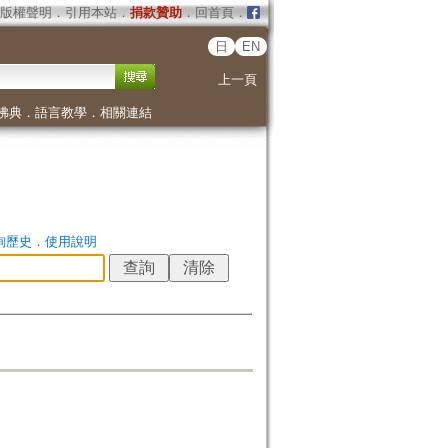
版權聲明
．
引用本站
．
捐款贊助
．
回首頁
．
日
EN
上一頁
佛典
．
語言教學
．
相關連結
詢歷史
．
使用說明