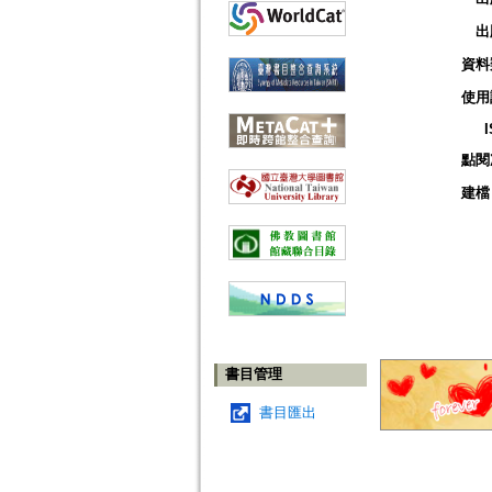
出
資料
使用
點閱
建檔
書目管理
書目匯出