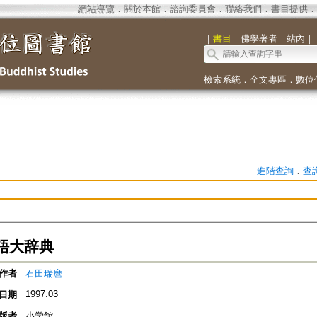
網站導覽
．
關於本館
．
諮詢委員會
．
聯絡我們
．
書目提供
．
｜
書目
｜
佛學著者
｜
站內
｜
檢索系統
．
全文專區
．
數位
進階查詢
．
查
語大辞典
作者
石田瑞麿
1997.03
日期
版者
小学館