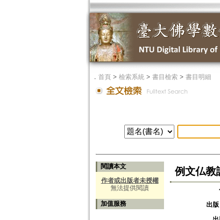
．
首頁
>
檢索系統
>
書目檢索
>
書目明細
閱讀本文
例文仏教
作者或出版者未授權
無法提供閱讀
加值服務
出版
出