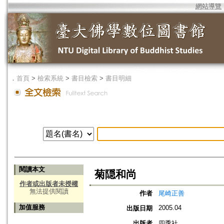
網站導覽
．
首頁
>
檢索系統
>
書目檢索
>
書目明細
閱讀本文
菊隠和尚
作者或出版者未授權
無法提供閱讀
作者
尾崎正善
加值服務
2005.04
出版日期
出版者
四季社