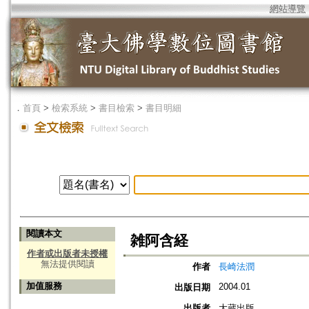
網站導覽
．
首頁
>
檢索系統
>
書目檢索
>
書目明細
閱讀本文
雑阿含経
作者或出版者未授權
無法提供閱讀
作者
長崎法潤
加值服務
2004.01
出版日期
出版者
大蔵出版