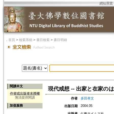
網站導覽
．
首頁
>
檢索系統
>
書目檢索
>
書目明細
閱讀本文
現代戒想 -- 出家と在家の
作者或出版者未授權
無法提供閱讀
作者
多田孝文
加值服務
2004.05
出版日期
出版者
仏教タイムス社