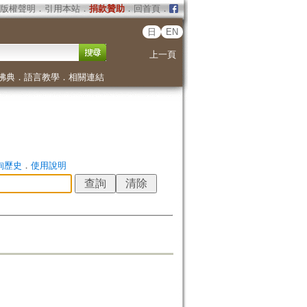
版權聲明
．
引用本站
．
捐款贊助
．
回首頁
．
日
EN
上一頁
佛典
．
語言教學
．
相關連結
詢歷史
．
使用說明