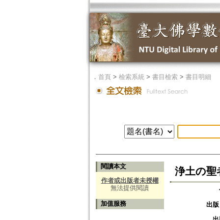
．
首頁
>
檢索系統
>
書目檢索
>
書目明細
閱讀本文
浄土の聖
作者或出版者未授權
無法提供閱讀
加值服務
出版
出