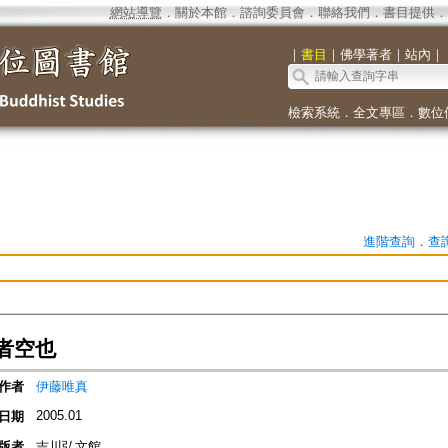
網站導覽
．
關於本館
．
諮詢委員會
．
聯絡我們
．
書目提供
．
｜
書目
｜
佛學著者
｜
站內
｜
檢索系統
．
全文專區
．
數位
進階查詢
．
查
者空也
作者
伊藤唯真
2005.01
日期
版者
吉川弘文館