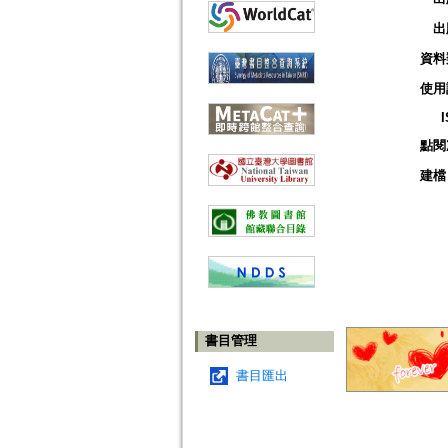
出
資料
使用
點閱
建檔
書目管理
書目匯出