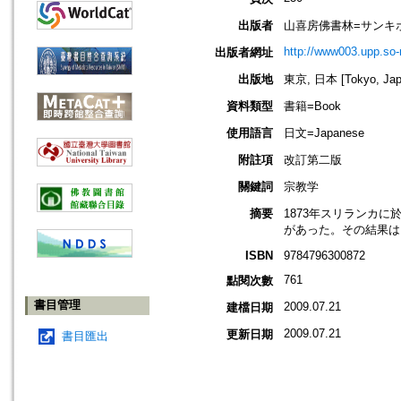
出版者
山喜房佛書林=サンキ
http://www003.upp.so-n
出版者網址
出版地
東京, 日本 [Tokyo, Jap
資料類型
書籍=Book
使用語言
日文=Japanese
附註項
改訂第二版
關鍵詞
宗教学
摘要
1873年スリランカ
があった。その結果は
ISBN
9784796300872
761
點閱次數
書目管理
2009.07.21
建檔日期
2009.07.21
更新日期
書目匯出