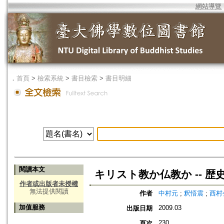
網站導覽
．
首頁
>
檢索系統
>
書目檢索
>
書目明細
閱讀本文
キリスト教か仏教か -- 歴
作者或出版者未授權
無法提供閱讀
作者
中村元
;
釈悟震
;
西村
加值服務
2009.03
出版日期
230
頁次