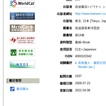
出版者
岩波書店=イワナミ 
http://www.iwanami.co.
出版者網址
出版地
東京, 日本 [Tokyo, Jap
叢書名
岩波講座東洋思想
叢書號
第14巻
資料類型
書籍=Book
使用語言
日文=Japanese
ISBN
4000103342
相關書評
長尾雅人・服部正明
Noriaki (au.)
1037
點閱次數
書目管理
2009.07.23
建檔日期
書目匯出
2022.04.08
更新日期