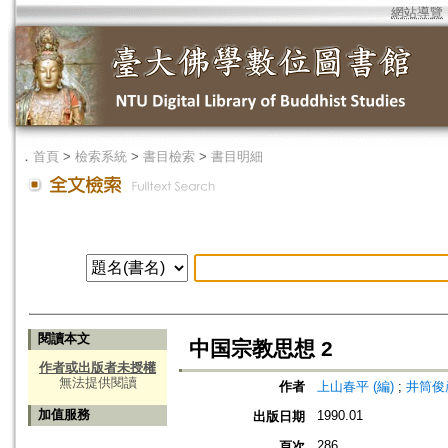
網站導覽
．
首頁
>
檢索系統
>
書目檢索
>
書目明細
閱讀本文
中国宗教思想 2
作者或出版者未授權
無法提供閱讀
作者
上山春平 (編)
;
井筒俊彦
加值服務
1990.01
出版日期
286
頁次