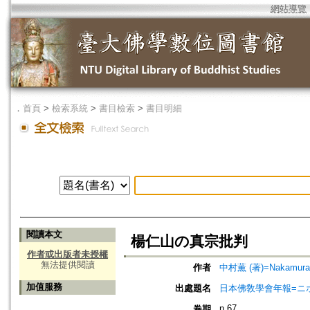
網站導覽
．
首頁
>
檢索系統
>
書目檢索
>
書目明細
閱讀本文
楊仁山の真宗批判
作者或出版者未授權
無法提供閱讀
作者
中村薫 (著)=Nakamura, 
加值服務
出處題名
日本佛敎學會年報=ニホン ブッキ
n.67
卷期