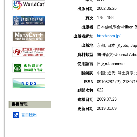
2002.05.25
出版日期
175 - 188
頁次
出版者
日本佛教學會=Nihon Buddh
http://nbra.jp/
出版者網址
出版地
京都, 日本 [Kyoto, Jap
資料類型
期刊論文=Journal Artic
使用語言
日文=Japanese
關鍵詞
中国; 近代; 浄土真宗;
ISSN
09103287 (P); 2189715
622
點閱次數
2009.07.23
建檔日期
書目管理
2019.01.09
更新日期
書目匯出