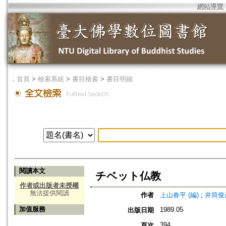
網站導覽
．
首頁
>
檢索系統
>
書目檢索
>
書目明細
閱讀本文
チベット仏教
作者或出版者未授權
無法提供閱讀
作者
上山春平 (編)
;
井筒俊彦
加值服務
1989.05
出版日期
394
頁次