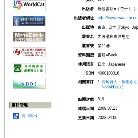
出版者
岩波書店=イワナミ 
http://www.iwanami.co.
出版者網址
出版地
東京, 日本 [Tokyo, Jap
叢書名
岩波講座東洋思想
叢書號
第11巻
資料類型
書籍=Book
使用語言
日文=Japanese
ISBN
4000103318
相關書評
長尾雅人・服部正明
Noriaki (au.)
819
點閱次數
書目管理
2009.07.23
建檔日期
書目匯出
2022.04.08
更新日期