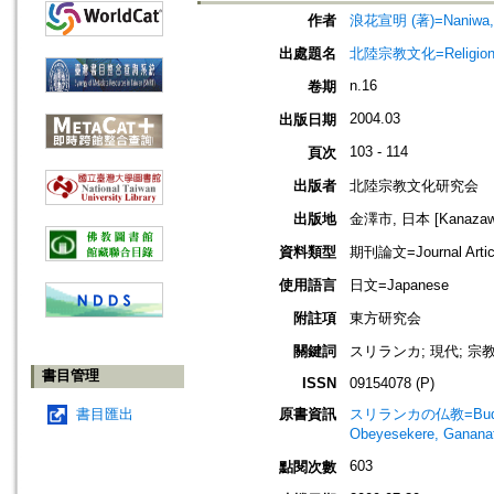
作者
浪花宣明 (著)=Naniwa, 
出處題名
北陸宗教文化=Religio
n.16
卷期
2004.03
出版日期
103 - 114
頁次
出版者
北陸宗教文化研究会
出版地
金澤市, 日本 [Kanazawa-
資料類型
期刊論文=Journal Artic
使用語言
日文=Japanese
附註項
東方研究会
關鍵詞
スリランカ; 現代; 宗
書目管理
ISSN
09154078 (P)
書目匯出
原書資訊
スリランカの仏教=Buddhism 
Obeyesekere, Ganan
603
點閱次數