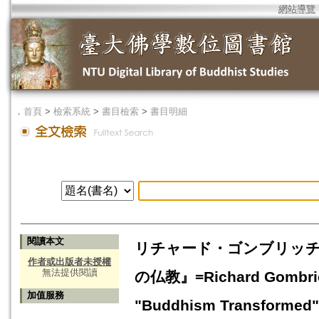
網站導覽
．
首頁
>
檢索系統
>
書目檢索
>
書目明細
閱讀本文
リチャード・ゴンブリッ
作者或出版者未授權
無法提供閱讀
の仏教』=Richard Gombrich 
加值服務
"Buddhism Transformed"