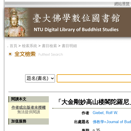
網站導覽
．
首頁
>
檢索系統
>
書目檢索
>
書目明細
閱讀本文
「大金剛妙高山楼閣陀羅尼」
作者或出版者未授權
無法提供閱讀
Giebel, Rolf W.
作者
加值服務
出處題名
佛教學=Journal of B
n.35
卷期