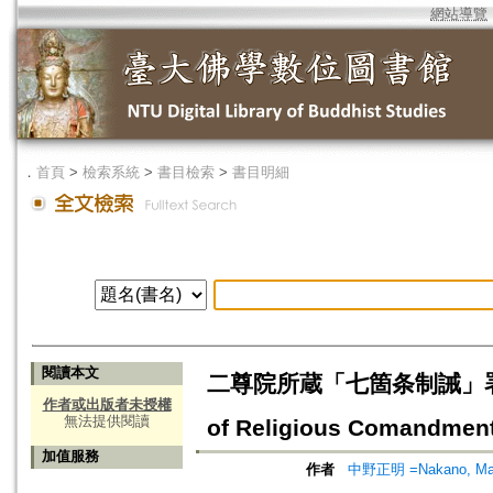
網站導覽
．
首頁
>
檢索系統
>
書目檢索
>
書目明細
閱讀本文
二尊院所蔵「七箇条制誡」署名考=A st
作者或出版者未授權
無法提供閱讀
of Religious Comandment
加值服務
作者
中野正明 =Nakano, Ma