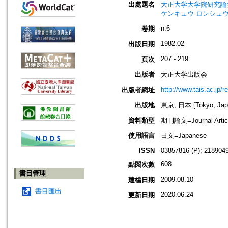
出處題名
大正大学大学院研究論集=Jour
ケンキュウ ロンシュ
n.6
卷期
1982.02
出版日期
207 - 219
頁次
出版者
大正大学出版会
http://www.tais.ac.jp/
出版者網址
出版地
東京, 日本 [Tokyo, Jap
資料類型
期刊論文=Journal Artic
使用語言
日文=Japanese
ISSN
03857816 (P); 2189049
608
點閱次數
書目管理
2009.08.10
建檔日期
書目匯出
2020.06.24
更新日期