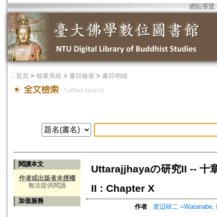
網站導覽
．
首頁
>
檢索系統
>
書目檢索
>
書目明細
閱讀本文
Uttarajjhayaの研究II --
作者或出版者未授權
無法提供閱讀
II : Chapter X
加值服務
作者
渡辺研二 =Watanabe, K