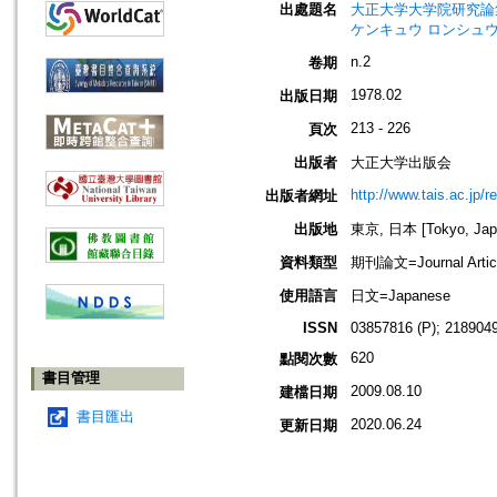
出處題名
大正大学大学院研究論集=Jour
ケンキュウ ロンシュ
n.2
卷期
1978.02
出版日期
213 - 226
頁次
出版者
大正大学出版会
http://www.tais.ac.jp/
出版者網址
出版地
東京, 日本 [Tokyo, Jap
資料類型
期刊論文=Journal Artic
使用語言
日文=Japanese
ISSN
03857816 (P); 2189049
620
點閱次數
書目管理
2009.08.10
建檔日期
書目匯出
2020.06.24
更新日期