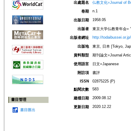
出處題名
仏教文化=Journal of B
n.1
卷期
1958.05
出版日期
出版者
東京大学仏教青年会= Young B
http://todaibussei.or.jp
出版者網址
出版地
東京, 日本 [Tokyo, Jap
資料類型
期刊論文=Journal Artic
使用語言
日文=Japanese
附註項
書評
ISSN
02875225 (P)
583
點閱次數
2009.08.12
建檔日期
書目管理
2020.12.22
更新日期
書目匯出