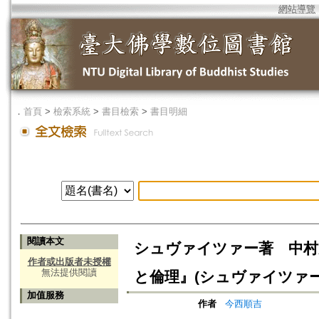
網站導覽
．
首頁
>
檢索系統
>
書目檢索
>
書目明細
閱讀本文
シュヴァイツァー著 中村元
作者或出版者未授權
無法提供閱讀
と倫理』(シュヴァイツァー
加值服務
作者
今西順吉