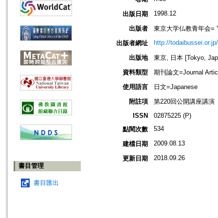
1998.12
出版日期
出版者
東京大学仏教青年会= Young B
http://todaibussei.or.jp
出版者網址
出版地
東京, 日本 [Tokyo, Jap
資料類型
期刊論文=Journal Artic
使用語言
日文=Japanese
附註項
第220回公開講座講演
ISSN
02875225 (P)
534
點閱次數
2009.08.13
建檔日期
2018.09.26
更新日期
書目管理
書目匯出