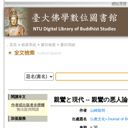
網站導覽
．
首頁
>
檢索系統
>
書目檢索
>
書目明細
閱讀本文
親鸞と現代 -- 親鸞の悪
作者或出版者未授權
無法提供閱讀
作者
山崎龍明
加值服務
出處題名
仏教文化=Journal of B
n.38
卷期